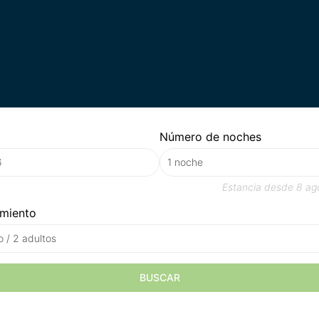
Número de noches
Estancia desde
8 ag
amiento
o / 2 adultos