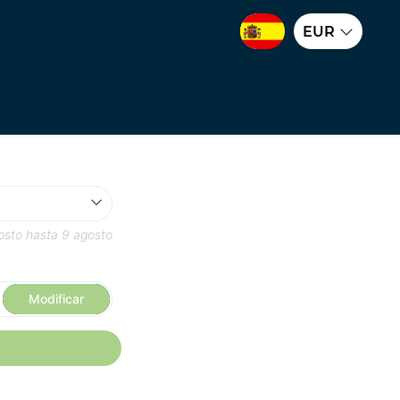
EUR
osto
hasta
9 agosto
Modificar