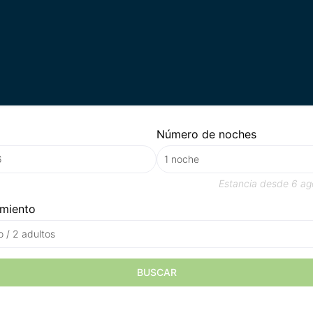
Número de noches
Estancia desde
6 ag
amiento
o / 2 adultos