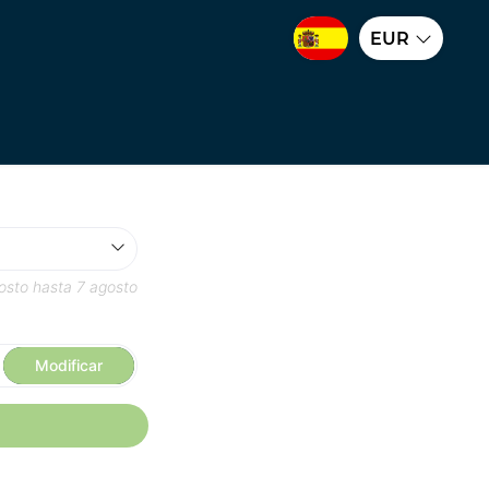
EUR
osto
hasta
7 agosto
Modificar