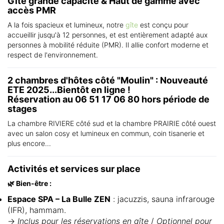
Gîte grande capacité & Haut de gamme avec
accès PMR
A la fois spacieux et lumineux, notre
gîte
est conçu pour
accueillir jusqu'à 12 personnes, et est entièrement adapté aux
personnes à mobilité réduite (PMR). Il allie confort moderne et
respect de l'environnement.
2 chambres d'hôtes côté "Moulin" : Nouveauté
ETE 2025...Bientôt en ligne !
Réservation au 06 51 17 06 80 hors période de
stages
La chambre RIVIERE côté sud et la chambre PRAIRIE côté ouest
avec un salon cosy et lumineux en commun, coin tisanerie et
plus encore...
Activités et services sur place
🌿 Bien-être :
Espace SPA – La Bulle ZEN
: jacuzzis, sauna infrarouge
(IFR), hammam.
→
Inclus pour les réservations en gîte
/
Optionnel pour