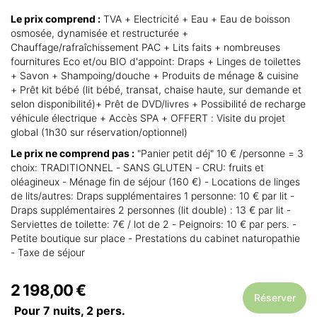
Le prix comprend :
TVA + Electricité + Eau + Eau de boisson
osmosée, dynamisée et restructurée +
Chauffage/rafraîchissement PAC + Lits faits + nombreuses
fournitures Eco et/ou BIO d'appoint: Draps + Linges de toilettes
+ Savon + Shampoing/douche + Produits de ménage & cuisine
+ Prêt kit bébé (lit bébé, transat, chaise haute, sur demande et
selon disponibilité)+ Prêt de DVD/livres + Possibilité de recharge
véhicule électrique + Accès SPA + OFFERT : Visite du projet
global (1h30 sur réservation/optionnel)
Le prix ne comprend pas :
"Panier petit déj" 10 € /personne = 3
choix: TRADITIONNEL - SANS GLUTEN - CRU: fruits et
oléagineux - Ménage fin de séjour (160 €) - Locations de linges
de lits/autres: Draps supplémentaires 1 personne: 10 € par lit -
Draps supplémentaires 2 personnes (lit double) : 13 € par lit -
Serviettes de toilette: 7€ / lot de 2 - Peignoirs: 10 € par pers. -
Petite boutique sur place - Prestations du cabinet naturopathie
- Taxe de séjour
2 198,00 €
Réserver
Pour 7 nuits,
2
pers.